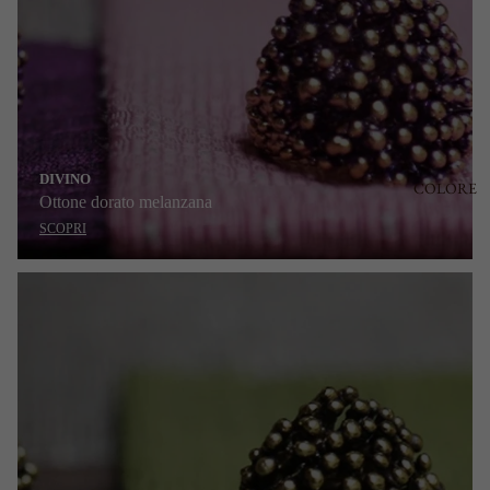
DIVINO
COLORE
Ottone dorato melanzana
SCOPRI