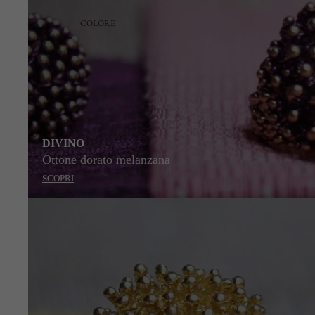
COLORE
DIVINO
Ottone dorato melanzana
SCOPRI