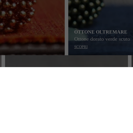
OTTONE OLTREMARE
Ottone dorato verde scuto
SCOPRI