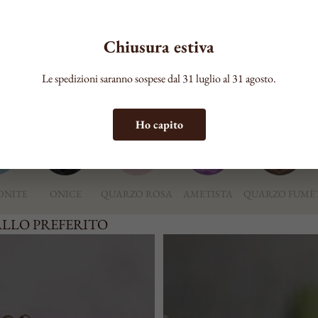
COLORE
Chiusura estiva
Le spedizioni saranno sospese dal 31 luglio al 31 agosto.
ERITA
Ho capito
ONITE
ONICE
QUARZO ROSA
AMETISTA
QUARZO FUMÈ
ALLO PREFERITO