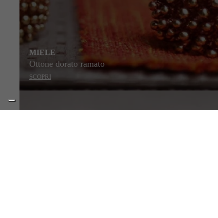
MIELE
Ottone dorato ramato
SCOPRI
STILE