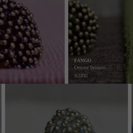
FANGO
Ottone brunito
SCOPRI