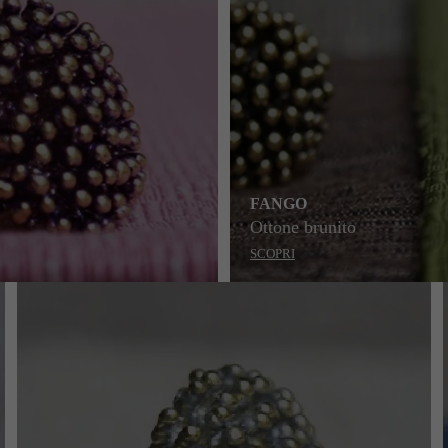
FANGO
Ottone brunito
SCOPRI