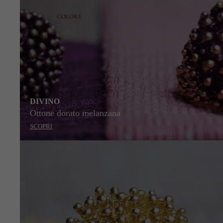
COLORE
DIVINO
Ottone dorato melanzana
SCOPRI