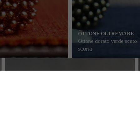
OTTONE OLTREMARE
Ottone dorato verde scuto
SCOPRI