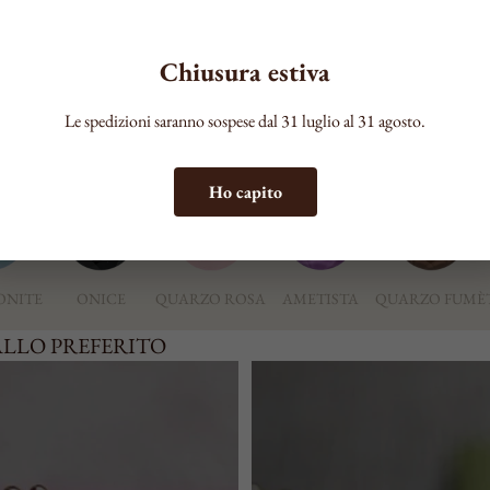
COLORE
Chiusura estiva
Le spedizioni saranno sospese dal 31 luglio al 31 agosto.
ERITA
Ho capito
ONITE
ONICE
QUARZO ROSA
AMETISTA
QUARZO FUMÈ
ALLO PREFERITO