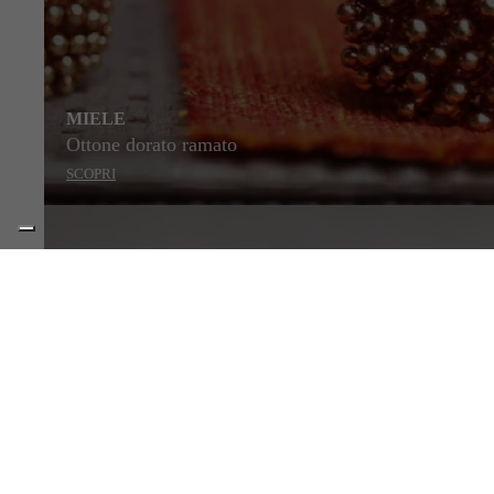
MIELE
Ottone dorato ramato
SCOPRI
STILE