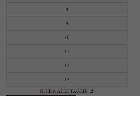
8
9
10
11
12
13
GUIDA ALLE TAGLIE
AGGIUNGI AL CARRELLO
TEMPI DI CONSEGNA
ARRELLO
I tempi di realizzazione dei prodotti ordinati sono di 7 gg
lavorativi a partire dalla ricezione dell’ordine. Se l’oggetto è
disponibile subito, viene spedito lo stesso giorno o il primo
giorno feriale successivo a quello in cui è stato effettuato