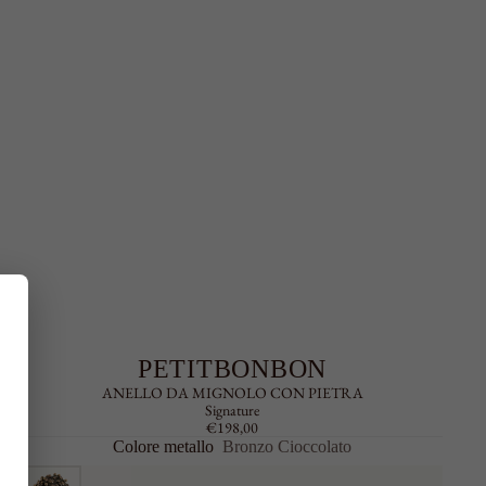
PETITBONBON
ANELLO DA MIGNOLO CON PIETRA
Signature
€198,00
Colore metallo
Bronzo Cioccolato