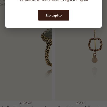
Solitario
Monachella
Ho capito
GRACE
KATE