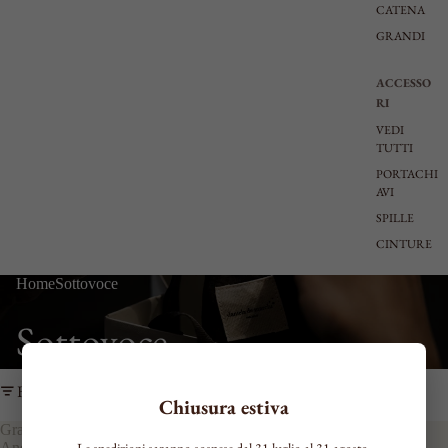
CATENA
GRANDI
ACCESSO
RI
VEDI
TUTTI
PORTACHI
AVI
SPILLE
CINTURE
Home
Sottovoce
Sottovoce
Filtro
Chiusura estiva
Grace
Kate
Le spedizioni saranno sospese dal 31 luglio al 31 agosto.
Anello
Orecchini