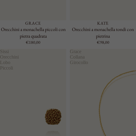
GRACE
KATE
Orecchini a monachella piccoli con
Orecchini a monachella tondi con
pietra quadrata
pietrina
€180,00
€98,00
Sissi
Grace
Orecchini
Collana
Lobo
Girocollo
Piccoli