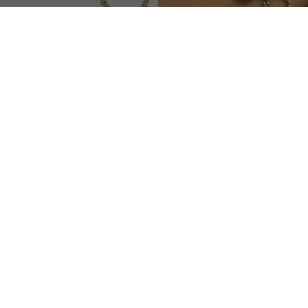
SISSI
SISSI
Orecchini a monachella lunghi
Bracciale a maglie con pietra
€238,00
quadrata
€263,00
Kate
Sissi
Collana
Collana
A
Lunga
Cravatta
STILE