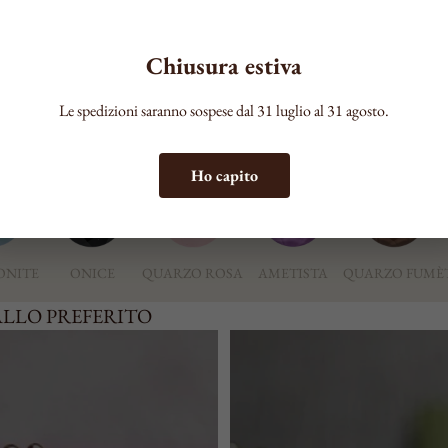
COLORE
Chiusura estiva
Le spedizioni saranno sospese dal 31 luglio al 31 agosto.
ERITA
Ho capito
ONITE
ONICE
QUARZO ROSA
AMETISTA
QUARZO FUMÈ
ALLO PREFERITO