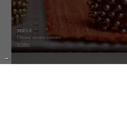
MIELE
Ottone dorato ramato
SCOPRI
STILE