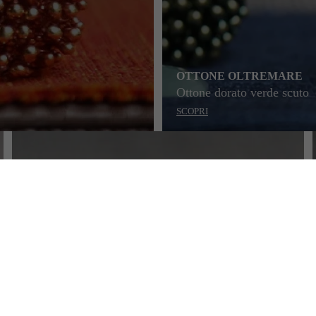
OTTONE OLTREMARE
Ottone dorato verde scuto
SCOPRI