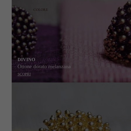
COLORE
DIVINO
Ottone dorato melanzana
SCOPRI