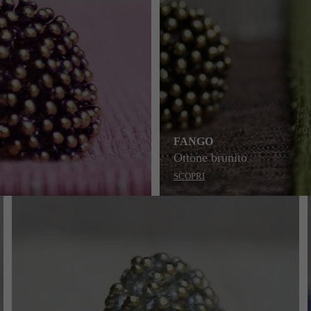
FANGO
Ottone brunito
SCOPRI