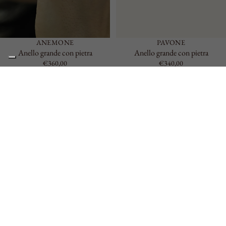
ANEMONE
PAVONE
Anello grande con pietra
Anello grande con pietra
€360,00
€340,00
Caos
Anello
Grande