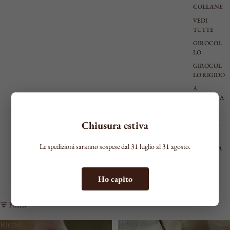
COLLANE
VEDI
TUTTE
GIROCOL
LO
GIROCOL
LO RIGIDO
A
CRAVATTA
MEDIE
Chiusura estiva
LUNGHE
Le spedizioni saranno sospese dal 31 luglio al 31 agosto.
BRACCIA
LI
VEDI
Ho capito
TUTTI
SOTTILI
Filtro
MEDI
RIGIDI
Riccio
New