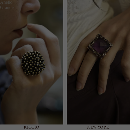
Anello
York
CATENA
Grande
Anello
GRANDI
Grande
ACCESSO
RI
VEDI
TUTTI
PORTACHI
AVI
SPILLE
CINTURE
RICCIO
NEW YORK