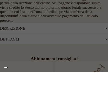
partire dalla ricezione dell’ordine. Se l’oggetto è disponibile subito,
viene spedito lo stesso giorno o il primo giorno feriale successivo a
quello in cui è stato effettuato l’ordine, previa conferma della
disponibilità della merce e dell’avvenuto pagamento dell’articolo
prescelto.
DESCRIZIONE
DETTAGLI
Abbinamenti consigliati
€353,00