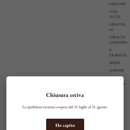
COLLANE
VEDI
TUTTE
GIROCOL
LO
GIROCOL
LO RIGIDO
A
CRAVATTA
MEDIE
LUNGHE
BRACCIA
LI
Chiusura estiva
VEDI
TUTTI
Le spedizioni saranno sospese dal 31 luglio al 31 agosto.
SOTTILI
MEDI
Ho capito
RIGIDI