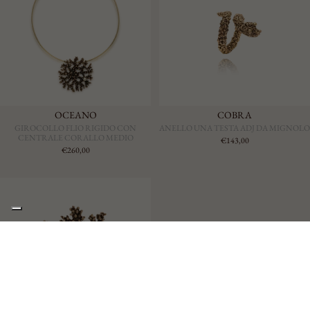
OCEANO
COBRA
GIROCOLLO FLIO RIGIDO CON
ANELLO UNA TESTA ADJ DA MIGNOLO
CENTRALE CORALLO MEDIO
€143,00
€260,00
€353,00