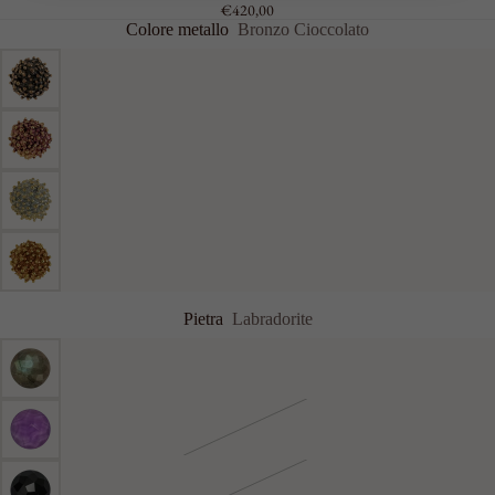
€420,00
CATENA
Colore metallo
Bronzo Cioccolato
GRANDI
ACCESSO
RI
VEDI
TUTTI
PORTACHI
AVI
SPILLE
CINTURE
Pietra
Labradorite