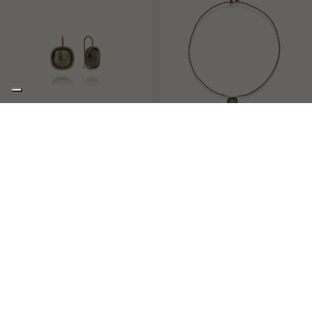
GRACE
GRACE
ORECCHINI A MONACHELLA
GIROCOLLO A CATENINA CON
€420,00
PICCOLI CON PIETRA QUADRATA
PIETRA QUADRATA
€180,00
€188,00