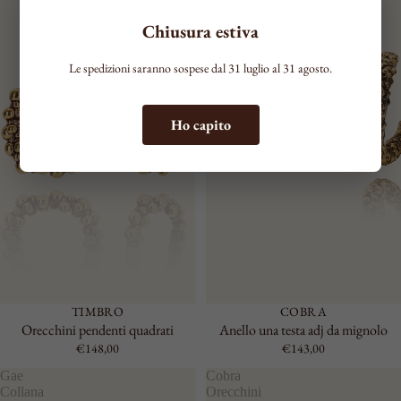
Chiusura estiva
Le spedizioni saranno sospese dal 31 luglio al 31 agosto.
Ho capito
TIMBRO
COBRA
Orecchini pendenti quadrati
Anello una testa adj da mignolo
€148,00
€143,00
Gae
Cobra
Collana
Orecchini