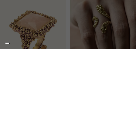
CONSULENZ
NEW YORK
VELENO
Anello adj medio con pietra
Anello due teste adj da mignolo
quadrata
€183,00
€255,00
Alchimia
Accordo