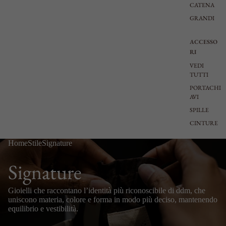
CATENA
GRANDI
ACCESSO
RI
VEDI
TUTTI
PORTACHI
AVI
SPILLE
CINTURE
Home
Stile
Signature
Signature
Gioielli che raccontano l’identità più riconoscibile di ddm, che
uniscono materia, colore e forma in modo più deciso, mantenendo
equilibrio e vestibilità.