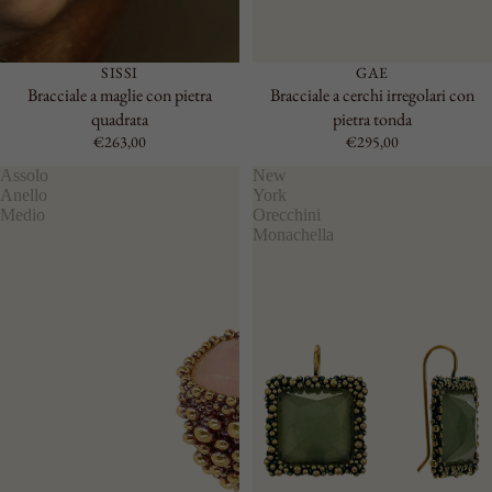
SISSI
GAE
Bracciale a maglie con pietra
Bracciale a cerchi irregolari con
quadrata
pietra tonda
€263,00
€295,00
Assolo
New
Anello
York
Medio
Orecchini
Monachella