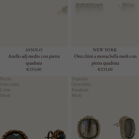
ASSOLO
NEW YORK
Anello adj medio con pietra
Orecchini a monachella medi con
quadrata
pietra quadrata
€255,00
€233,00
Razio
Soprano
Orecchini
Orecchini
Lobo
Pendenti
Medi
Medi