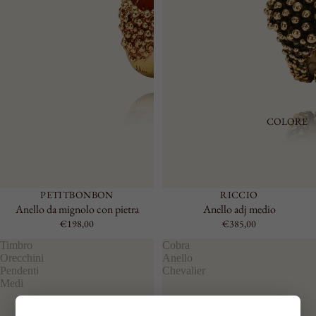
COLORE
PETITBONBON
RICCIO
Anello da mignolo con pietra
Anello adj medio
€198,00
€385,00
Timbro
Cobra
Orecchini
Anello
Pendenti
Chevalier
Medi